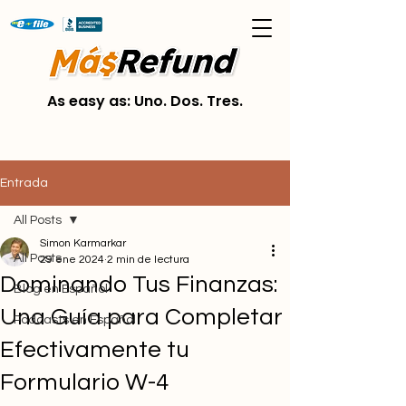
As easy as: Uno. Dos. Tres.
Entrada
All Posts
Simon Karmarkar
All Posts
29 ene 2024
2 min de lectura
Dominando Tus Finanzas:
Blog en Español
Una Guía para Completar
Podcasts en Español
Efectivamente tu
Formulario W-4