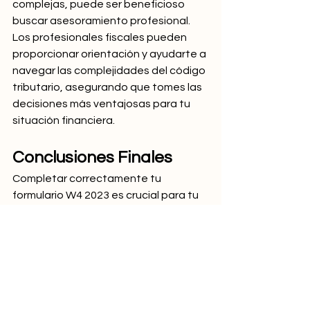
complejas, puede ser beneficioso 
buscar asesoramiento profesional. 
Los profesionales fiscales pueden 
proporcionar orientación y ayudarte a 
navegar las complejidades del código 
tributario, asegurando que tomes las 
decisiones más ventajosas para tu 
situación financiera.
Conclusiones Finales
Completar correctamente tu 
formulario W4 2023 es crucial para tu 
bienestar financiero. Entender tus 
obligaciones fiscales y tomar 
decisiones informadas te permitirá 
optimizar tus retenciones, 
asegurando estabilidad financiera y 
paz mental. Tómate el tiempo para 