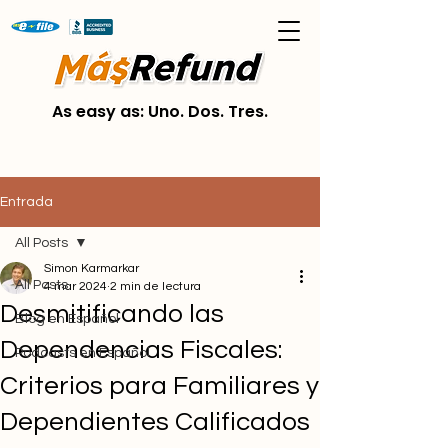
As easy as: Uno. Dos. Tres.
Entrada
All Posts
Simon Karmarkar
All Posts
4 mar 2024
2 min de lectura
Desmitificando las
Blog en Español
Dependencias Fiscales:
Podcasts en Español
Criterios para Familiares y
Dependientes Calificados