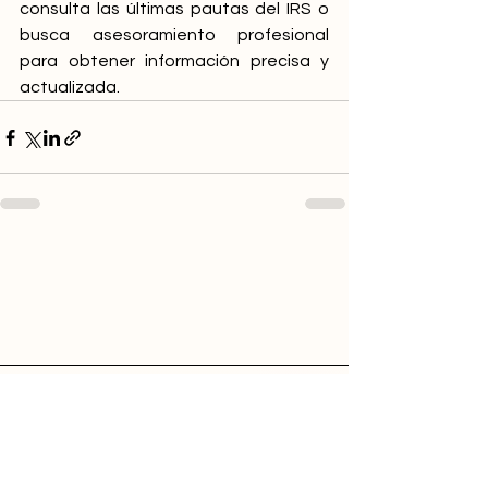
consulta las últimas pautas del IRS o 
busca asesoramiento profesional 
para obtener información precisa y 
actualizada.
MasRefund™
es un orgulloso miembro de La Voz,
proveedor de soluciones de software financiero
para comunidades con recursos limitados.